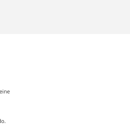
eine
do.